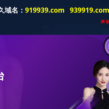
官网
口
设备展示
新闻中心
工程业绩