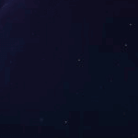
中心
工程业绩
技术标准