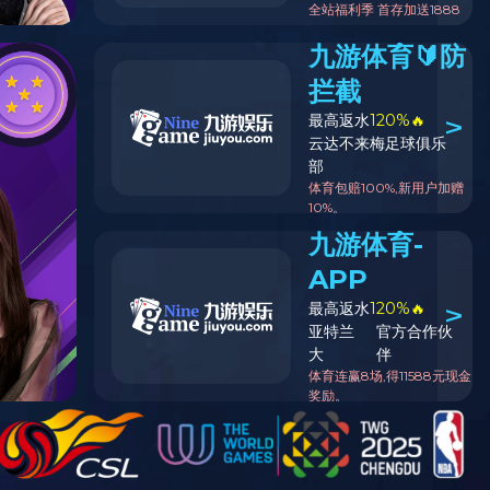
首页
>
设备展示
>
塔吊|塔吊型号
>
平头塔
>
125t.m(QP6516-8)