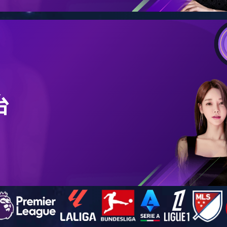
6516-8)