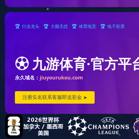
125t.m(QP
设备展示
PRODUCTS
塔吊|塔吊型号
平头塔