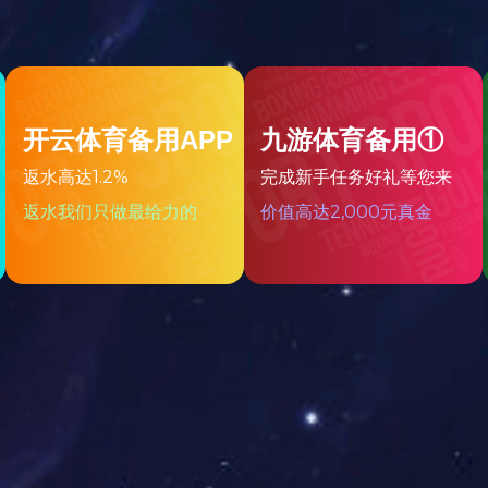
九游(中国)：QP6516
首页
1
尾页