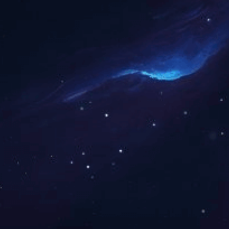
官方微信号
电话
18583680680
微信号
z18583680680
邮箱
442550323@qq.com
地址
成都市武侯区武科东一路15号置信
城市会所3-1-5-15