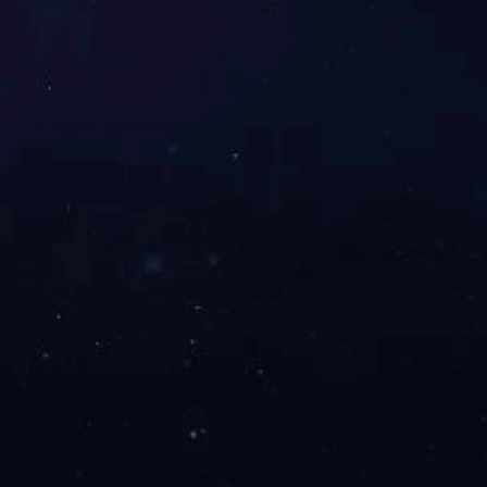
中心
工程业绩
技术标准
公司新闻
塔吊
塔吊操作规程
行业新闻
施工电梯
政策法规
视频新闻
游网·官方端网站登录入口 蜀ICP备10027615号-1 本站由今科云平