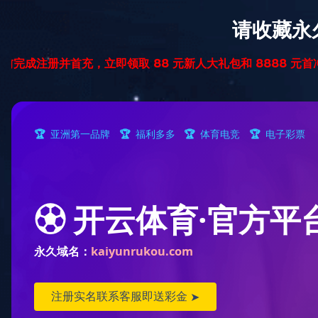
业务咨询：
18583680680
九游网·官方端网站登录入口
首页
关于九游网·官方端网站登录入口
设备展示
新闻中心
工程业绩
技术标准
资料下载
九游(中国)
表格文档