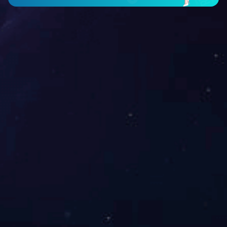
电话
18583680680
微信号
z18583680680
邮箱
442550323@qq.com
地址
成都市武侯区武科东一路15号置信
城市会所3-1-5-15
关于九游网·官方端网
设备展示
新闻中心