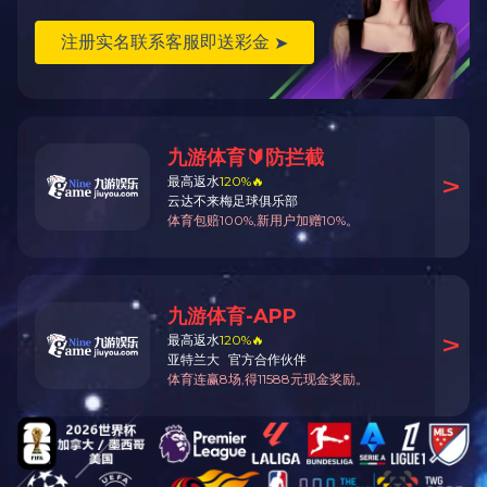
客户留言
起
工程业绩