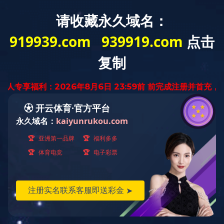
业务咨询：
18583680680
九游网·官方端网站登录入口官网
首页
关于九游网·官方端网站登录入口
九游(中国)