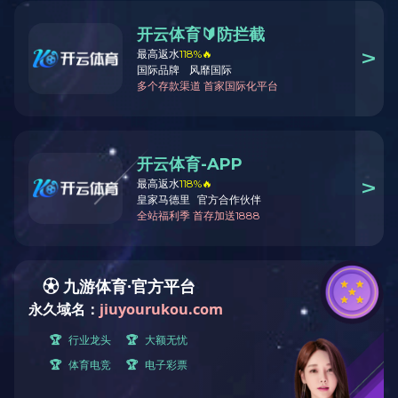
塔吊
工程业绩
CASE
塔吊
施工电梯