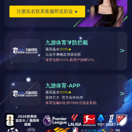
客户留言
工程业绩