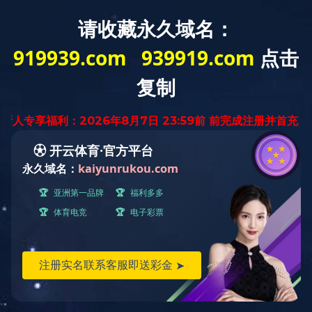
业务咨询：
18583680680
九游网·官方端网站登录入口官网
首页
关于九游网·官方端网站登录入口
九游(中国)