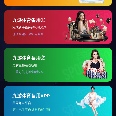
成都市武侯区武科东一路15号置信
城市会所3-1-5-15
关于九游网·官方端网
设备展示
新闻中心
站登录入口
塔吊|塔吊型号
公司新闻
施工电梯
行业新闻
公司简介
视频新闻
企业法人
企业宗旨
企业资质