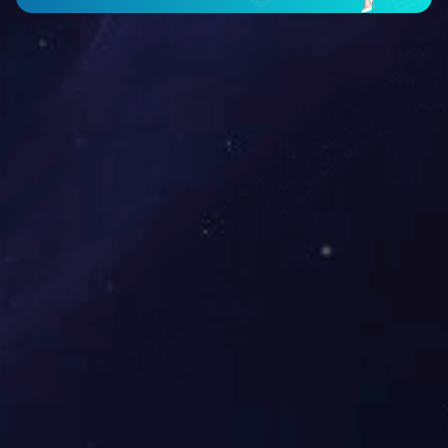
电
官方微信号
电话
18583680680