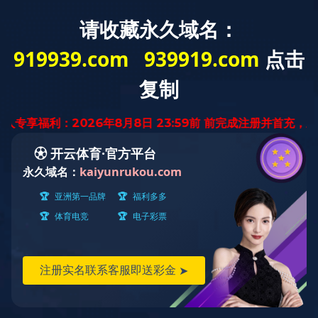
业务咨询：
18583680680
九游网·官方端网站登录入口官网
首页
关于九游网·官方端网站登录入口
九游(中国)