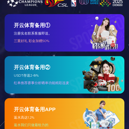
塔机
机构名称