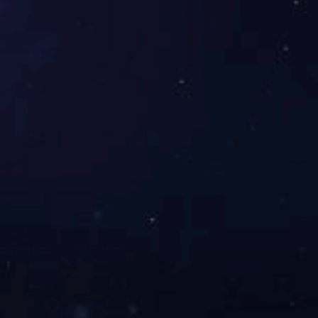
中心
工程业绩
技术标准
新闻
塔吊
塔吊操作规程
新闻
施工电梯
政策法规
新闻