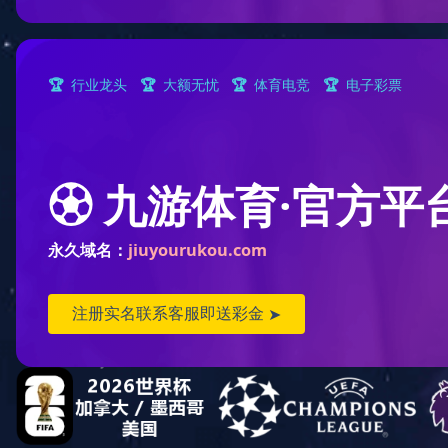
电商详情
产品展示
PRODUCTS