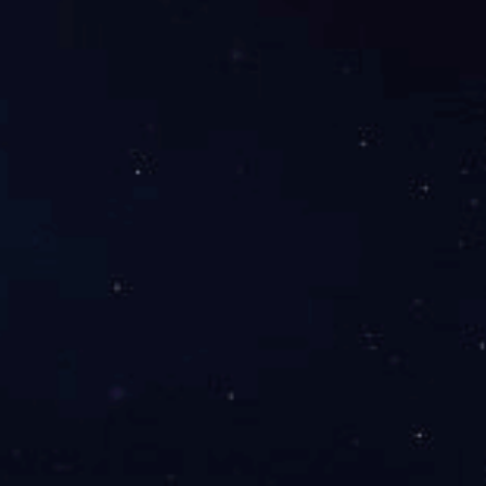
资料下载
使用说明书
基础图
资质证件