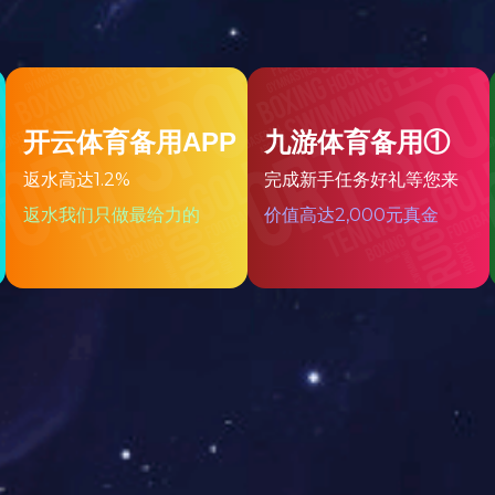
SC200/200
详情
序号
项 目
单位
1
额定载重量
kg