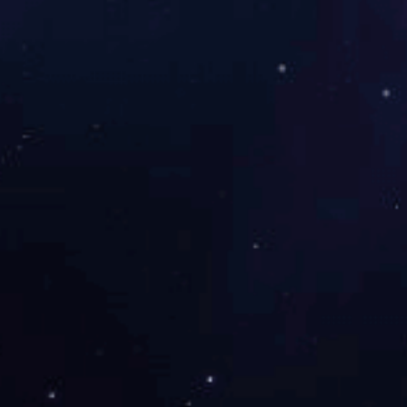
邮箱
442550323@qq.com
地址
成都市武侯区武科东一路15号置信
城市会所3-1-5-15
关于九游网·官方端网
设备展示
新闻
站登录入口
塔吊|塔吊型号
公司
施工电梯
行业
公司简介
视频
企业法人