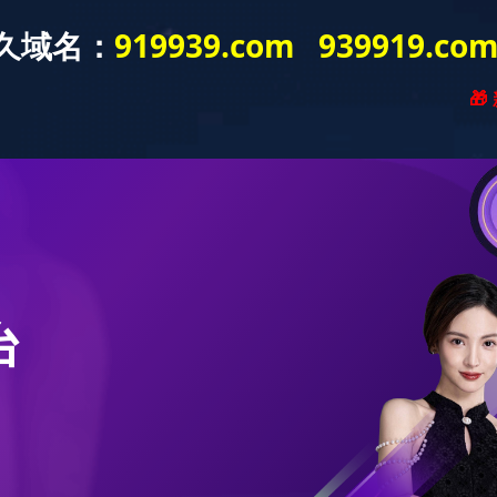
官网
口
设备展示
新闻中心
工程业绩