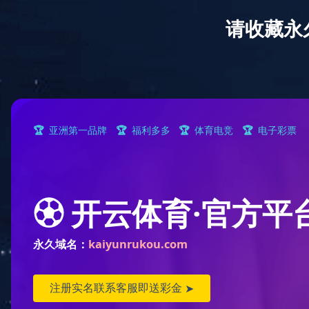
业务咨询：
18583680680
九游网·官方端网站登录入口
首页
关于九游网·官方端网站登录入
九游(中国)