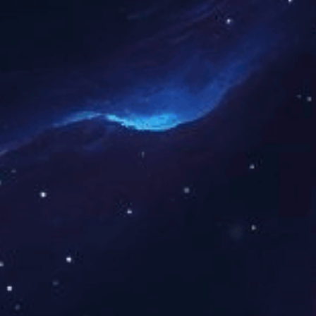
官方微信号
电话
18583680680
微信号
z18583680680