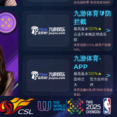
必须留有≥2圈。