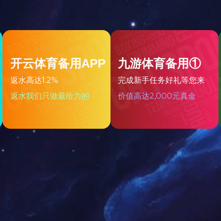
绕一周的轴向距离)内的断丝数达该绳总丝数的10％。
uncer inflatable重机的一半，如断丝现象集中发生于局部，或
在 表面张力仪起a和b的规定上乘以折减系数后判定：当磨损或腐蚀率分别
增大较严重。
等严重变形。