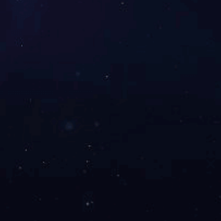
中心
工程业绩
技术标准
新闻
塔吊
塔吊操作规程
新闻
施工电梯
政策法规
新闻
游网·官方端网站登录入口 蜀ICP备10027615号-1 本站由今科云平