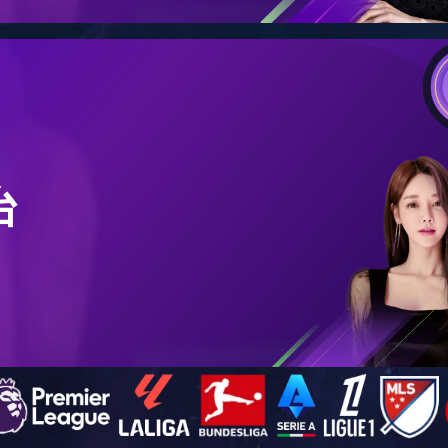
起重机械用钢丝绳安全性考核标准
发布日期：
2021-03-24
作者：
四川九游网·官方端网站登录入口
状态等应符合国标规定。
构件上。
edding dresses 钢丝绳在卷筒上的缠绕圈数，除固定绳尾的圈数外，