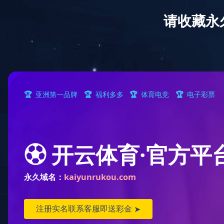
业务咨询：
18583680680
九游网·官方端网站登录入口
首页
关于九游网·官方端网站登录入
九游(中国)