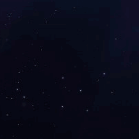
关于九游网·官方端网
设备展示
新闻
站登录入口
塔吊|塔吊型号
公司
施工电梯
行业
公司简介
视频
企业法人
企业宗旨
企业资质
版权所有(C)九