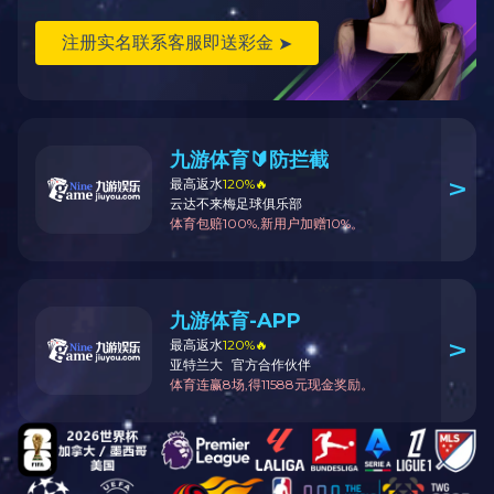
器与齿轮形城整体一起转动。电磁离合器不通电时，离合器中的内外摩擦
当高速档电磁离合器吸合时，电机驱动Ⅰ轴，再带动高速档电磁离合器和齿
带动齿轮2、3、低速档电磁离合器、轴Ⅱ、齿轮5、6、轴Ⅲ、卷筒转动
一台QTZ40B型塔机的起升机构控制电路如图2所示。图中的QL1和
升机构转换成高速或低速工作状态。FA7是欠电流继电器，当电磁离合器
L4、L5是起重量限制器上的两只限位开关，当L5闭合后，高速档电磁
方可继续工作；L4闭合，说明吊物已超过了塔机的最大起重量，应将吊
2.造成“滑钩”的原因：
当起升电机断电，即起升机构不工作时，吊钩上的吊物下滑，此故障
如果起升机构在提升或下降过程中，吊物突然以失控状态掉下，如没有
下一些：
1）电气线路存在故障。当电磁离合器的供电线路中出现电压偏低、电
构的电源。使制动器立即制动所致。
2）吊物超重。以这台QTZ40B塔机为例，当起升机构为2倍率，且处
20kN。如果起重量限制器调整不当，吊物重量超过其额定起重量，超
3）电磁离合器的摩擦片之间存在杂物。减速机在使用过程中，由于机
的能力大大降低。
4）电磁离合器的摩擦片烧伤、拉毛、翘曲，使电磁离合器达不到额
3.预防措施：
1）调整好制动器，使制动行程在规定的范围内，确保制动可靠。如制
2）严格禁止电工擅自改变电气线路。起保护作用的欠电流继电器FA7的
法掩盖引起故障的实质。引起FA7动作的原因如下：