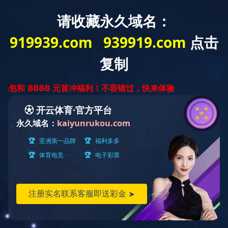
业务咨询：
18583680680
九游网·官方端网站登录入口官网
首页
关于九游网·官方端网站登录入口
九游(中国)