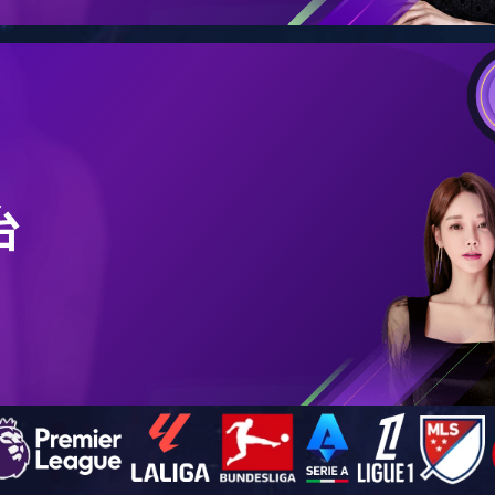
塔式起重机安全作业防撞系统在我国最新研制成功
发布日期：
2021-03-23
作者：
四川九游网·官方端网站登录入口
式起重机，数量日益增多，布设密度不时加大。近些年，塔机之间发生
全出产、加强科学监管填补空白性的科技项目。
功课智能节制系统》，个中心技艺由植入式硬件设备和专业分析管理软件
机义务现场和运转变态的远程监控。