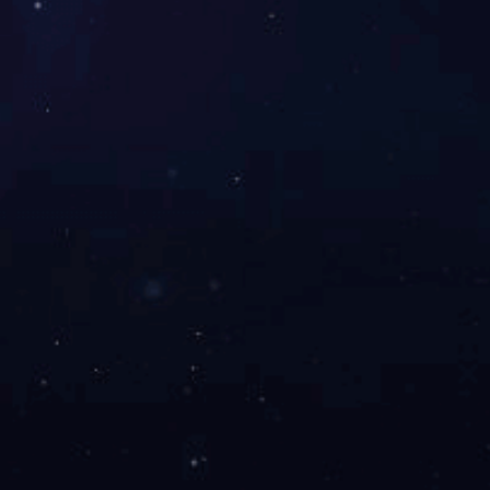
中心
工程业绩
技术标准
新闻
塔吊
塔吊操作规程
新闻
施工电梯
政策法规
新闻
游网·官方端网站登录入口 蜀ICP备10027615号-1 本站由今科云平