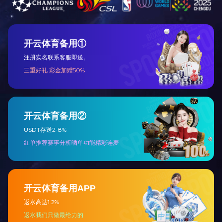
地址
成都市武侯区武科东一路15号置信
城市会所3-1-5-15
关于九游网·官方端网
设备展示
新闻中心
站登录入口
塔吊|塔吊型号
公司新闻
施工电梯
行业新闻
公司简介
视频新闻
企业法人
企业宗旨
企业资质