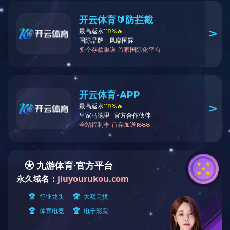
发布日期
出售升立5012标准节 各型二手塔吊 价格面议。 联系方式见网站下方。