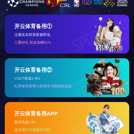
地址
成都市武侯区武科东一路15号置信
城市会所3-1-5-15
关于九游网·官方端网
设备展示
新闻中心
站登录入口
塔吊|塔吊型号
公司新闻
施工电梯
行业新闻
公司简介
视频新闻
企业法人
企业宗旨
企业资质