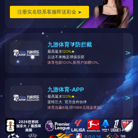
上一页：
川建新型塔机P360出口至俄罗斯
下一页：
我公司圆满完成新世纪环球中心120米7027塔机高空解体任务！
官方微信号
电话
18583680680
微信号
z18583680680
邮箱
442550323@qq.com